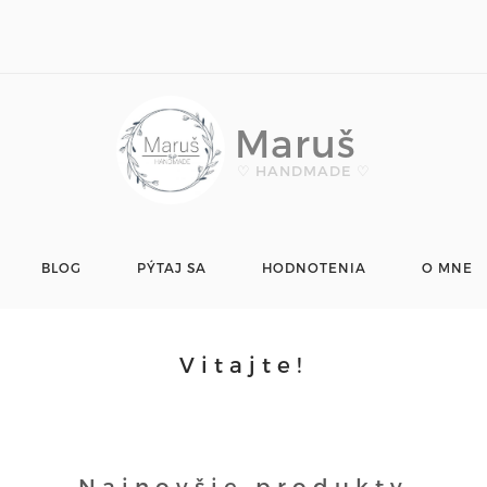
Maruš
♡ HANDMADE ♡
BLOG
PÝTAJ SA
HODNOTENIA
O MNE
Vitajte!
Najnovšie produkty