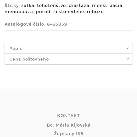
Štítky:
šatka
,
tehotenstvo
,
diastáza
,
menštruácia
,
menopauza
,
pôrod
,
šestonedelie
,
rebozo
Katalógové číslo: 8433859
Popis
Cena poštovného
KONTAKT
Bc. Mária Kijovská
Župčany 136