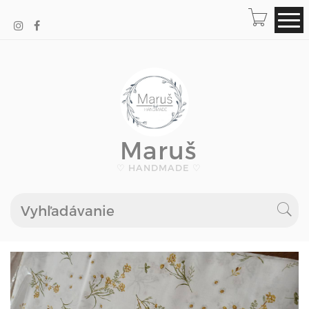
Maruš
♡ HANDMADE ♡