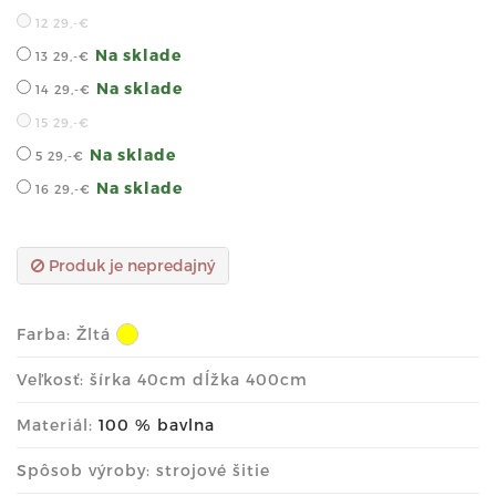
12
29,-€
Na sklade
13
29,-€
Na sklade
14
29,-€
15
29,-€
Na sklade
5
29,-€
Na sklade
16
29,-€
Produk je nepredajný
Farba:
Žltá
Veľkosť: šírka 40cm dĺžka 400cm
Materiál:
100 % bavlna
Spôsob výroby: strojové šitie