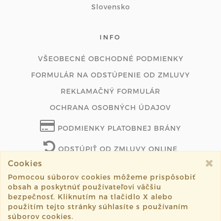
Slovensko
INFO
VŠEOBECNÉ OBCHODNÉ PODMIENKY
FORMULÁR NA ODSTÚPENIE OD ZMLUVY
REKLAMAČNÝ FORMULÁR
OCHRANA OSOBNÝCH ÚDAJOV
PODMIENKY PLATOBNEJ BRÁNY
ODSTÚPIŤ OD ZMLUVY ONLINE
Cookies
Pomocou súborov cookies môžeme prispôsobiť
obsah a poskytnúť používateľovi väčšiu
©2026 marus.sk všetky práva vyhradené.
bezpečnosť. Kliknutím na tlačidlo X alebo
použitím tejto stránky súhlasíte s používaním
Vytvorené systémom
sashe.sk
súborov cookies.