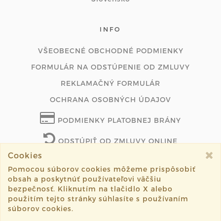
INFO
VŠEOBECNÉ OBCHODNÉ PODMIENKY
FORMULÁR NA ODSTÚPENIE OD ZMLUVY
REKLAMAČNÝ FORMULÁR
OCHRANA OSOBNÝCH ÚDAJOV
PODMIENKY PLATOBNEJ BRÁNY
ODSTÚPIŤ OD ZMLUVY ONLINE
Cookies
Pomocou súborov cookies môžeme prispôsobiť
obsah a poskytnúť používateľovi väčšiu
©2026 marus.sk všetky práva vyhradené.
bezpečnosť. Kliknutím na tlačidlo X alebo
použitím tejto stránky súhlasíte s používaním
Vytvorené systémom
sashe.sk
súborov cookies.