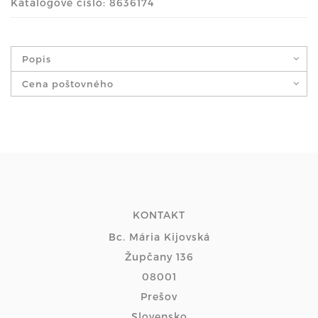
Katalógové číslo: 8636174
Popis
Cena poštovného
KONTAKT
Bc. Mária Kijovská
Župčany 136
08001
Prešov
Slovensko