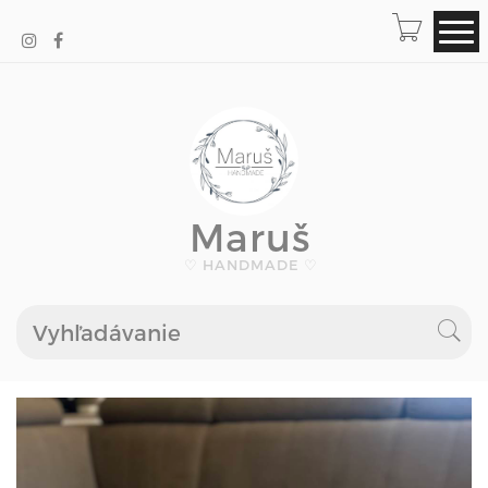
Maruš
♡ HANDMADE ♡