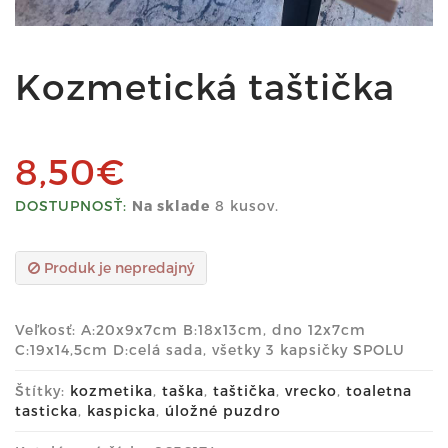
Kozmetická taštička
8,50€
DOSTUPNOSŤ:
Na sklade
8 kusov.
Produk je nepredajný
Veľkosť: A:20x9x7cm B:18x13cm, dno 12x7cm
C:19x14,5cm D:celá sada, všetky 3 kapsičky SPOLU
Štítky:
kozmetika
,
taška
,
taštička
,
vrecko
,
toaletna
tasticka
,
kaspicka
,
úložné puzdro