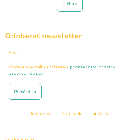
n
l
Hore
k
á
o
d
v
a
a
n
c
Odoberať newsletter
i
i
e
e
p
Email
r
v
Vložením e-mailu súhlasíte s
podmienkami ochrany
k
osobných údajov
y
v
Prihlásiť sa
ý
p
Z
i
Instagram
Facebook
Linktr.ee
á
s
p
u
ä