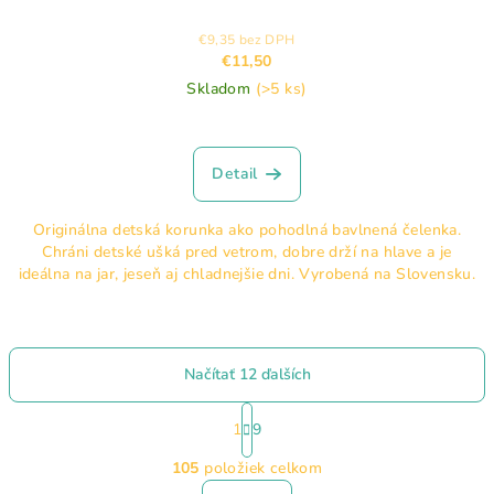
€9,35 bez DPH
€11,50
Skladom
(>5 ks)
Detail
Originálna detská korunka ako pohodlná bavlnená čelenka.
Chráni detské ušká pred vetrom, dobre drží na hlave a je
ideálna na jar, jeseň aj chladnejšie dni. Vyrobená na Slovensku.
Načítať 12 ďalších
S
t
1
9
O
r
105
položiek celkom
á
v