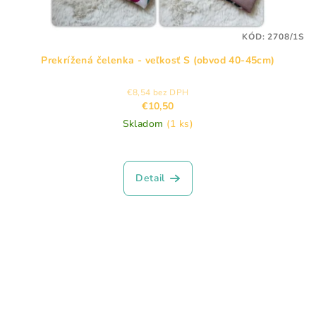
KÓD:
2708/1S
Prekrížená čelenka - veľkosť S (obvod 40-45cm)
€8,54 bez DPH
€10,50
Skladom
(1 ks)
Priemerné
hodnotenie
produktu
Detail
je
5,0
z
5
hviezdičiek.