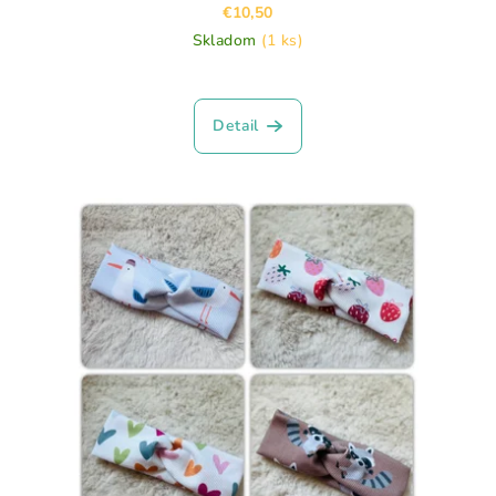
€10,50
Skladom
(1 ks)
Priemerné
hodnotenie
produktu
Detail
je
5,0
z
5
hviezdičiek.