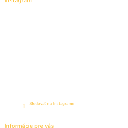
Instagram
t
i
e
Sledovať na Instagrame
Informácie pre vás