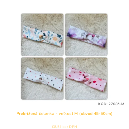
5,0
z
5
hviezdičiek.
KÓD:
2708/1M
Prekrížená čelenka - veľkosť M (obvod 45-50cm)
€8,54 bez DPH