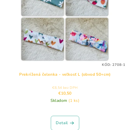
s
d
p
u
r
k
o
t
d
o
u
v
k
t
KÓD:
2708-1
o
Prekrížená čelenka - veľkosť L (obvod 50+cm)
v
€8,54 bez DPH
€10,50
Skladom
(1 ks)
Priemerné
hodnotenie
produktu
Detail
je