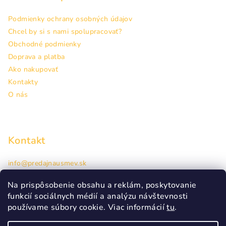
Podmienky ochrany osobných údajov
Chcel by si s nami spolupracovať?
Obchodné podmienky
Doprava a platba
Ako nakupovať
Kontakty
O nás
Kontakt
info
@
predajnausmev.sk
+421948944463
Hlavná 38, Prešov
Na prispôsobenie obsahu a reklám, poskytovanie
funkcií sociálnych médií a analýzu návštevnosti
používame súbory cookie. Viac informácií
tu
.