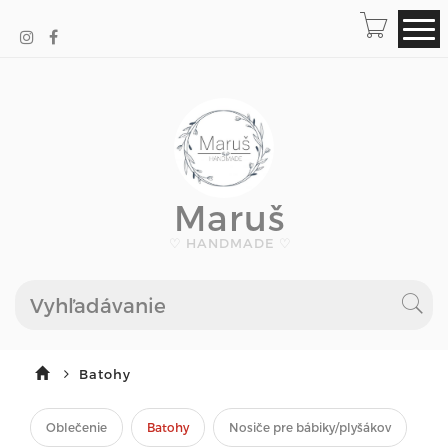
Maruš
♡ HANDMADE ♡
Batohy
Oblečenie
Batohy
Nosiče pre bábiky/plyšákov