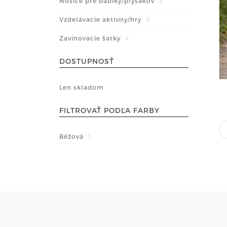
Nosiče pre bábiky/plyšákov
5
Vzdelávacie aktivity/hry
5
Zavinovacie šatky
4
DOSTUPNOSŤ
Len skladom
FILTROVAŤ PODĽA FARBY
Béžová
1