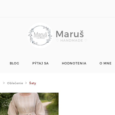
Maruš
♡ HANDMADE ♡
BLOG
PÝTAJ SA
HODNOTENIA
O MNE
Oblečenie
Šaty